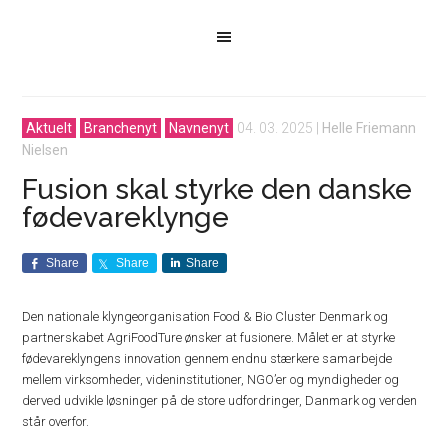
Aktuelt
Branchenyt
Navnenyt
04. 03. 2025
|
Helle Friemann
Nielsen
Fusion skal styrke den danske
fødevareklynge
Share
Share
Share
Den nationale klyngeorganisation Food & Bio Cluster Denmark og
partnerskabet AgriFoodTure ønsker at fusionere. Målet er at styrke
fødevareklyngens innovation gennem endnu stærkere samarbejde
mellem virksomheder, videninstitutioner, NGO’er og myndigheder og
derved udvikle løsninger på de store udfordringer, Danmark og verden
står overfor.