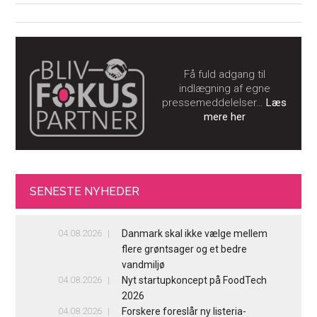
Få fuld adgang til
indlægning af egne
pressemeddelelser…
Læs
mere her
SENESTE NYHEDER
04.08.2026
Danmark skal ikke vælge mellem
flere grøntsager og et bedre
vandmiljø
04.08.2026
Nyt startupkoncept på FoodTech
2026
04.08.2026
Forskere foreslår ny listeria-