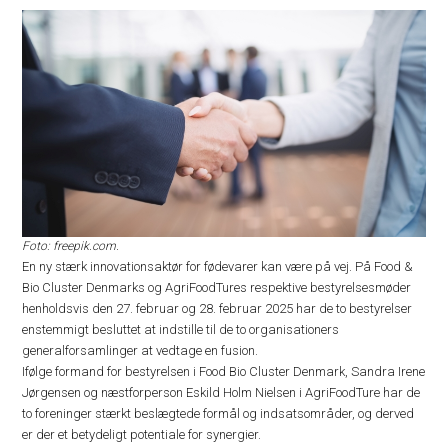
Foto: freepik.com.
En ny stærk innovationsaktør for fødevarer kan være på vej. På Food &
Bio Cluster Denmarks og AgriFoodTures respektive bestyrelsesmøder
henholdsvis den 27. februar og 28. februar 2025 har de to bestyrelser
enstemmigt besluttet at indstille til de to organisationers
generalforsamlinger at vedtage en fusion.
Ifølge formand for bestyrelsen i Food Bio Cluster Denmark, Sandra Irene
Jørgensen og næstforperson Eskild Holm Nielsen i AgriFoodTure har de
to foreninger stærkt beslægtede formål og indsatsområder, og derved
er der et betydeligt potentiale for synergier.