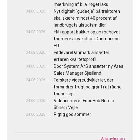
mærkning af bl.a. røget laks
04.08.2026
Nyt digitalt “gudeøje” på traktoren
skal skære mindst 40 procent af
landbrugets ukrudtsmidler
04.08.2026
FN-rapport bakker op om behovet
for mere akvakultur i Danmark og
EU
04.08.2026
FødevareDanmark ansætter
erfaren kvalitetsprofil
04.08.2026
Door System A/S ansætter ny Area
Sales Manager Sjælland
24.06.2026
Forskere videreudvikler ler, der
forhindrer frugt og grønt i at rådne
for hurtigt
24.06.2026
Videncenteret FoodHub Nordic
åbner i Vejle
24.06.2026
Rigtig god sommer
Alle nyheder ›