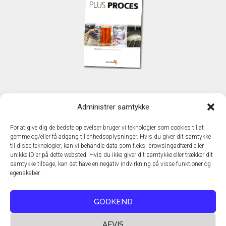
KONTAKT
Administrer samtykke
TechMedia A/S
Naverland 35
For at give dig de bedste oplevelser bruger vi teknologier som cookies til at
DK – 2600 Glostrup
gemme og/eller få adgang til enhedsoplysninger. Hvis du giver dit samtykke
www.techmedia.dk
til disse teknologier, kan vi behandle data som f.eks. browsingadfærd eller
Telefon: +45 43 24 26 28
unikke ID'er på dette websted. Hvis du ikke giver dit samtykke eller trækker dit
samtykke tilbage, kan det have en negativ indvirkning på visse funktioner og
E-mail:
info@techmedia.dk
egenskaber.
Privatlivspolitik
Cookiepolitik
GODKEND
AFVIS