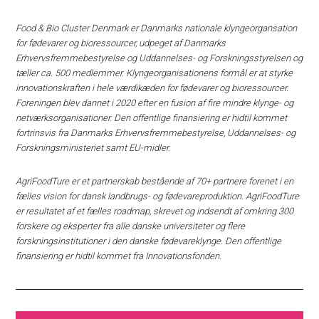
Food & Bio Cluster Denmark er Danmarks nationale klyngeorgansation
for fødevarer og bioressourcer, udpeget af Danmarks
Erhvervsfremmebestyrelse og Uddannelses- og Forskningsstyrelsen og
tæller ca. 500 medlemmer. Klyngeorganisationens formål er at styrke
innovationskraften i hele værdikæden for fødevarer og bioressourcer.
Foreningen blev dannet i 2020 efter en fusion af fire mindre klynge- og
netværksorganisationer. Den offentlige finansiering er hidtil kommet
fortrinsvis fra Danmarks Erhvervsfremmebestyrelse, Uddannelses- og
Forskningsministeriet samt EU-midler.
AgriFoodTure er et partnerskab bestående af 70+ partnere forenet i en
fælles vision for dansk landbrugs- og fødevareproduktion. AgriFoodTure
er resultatet af et fælles roadmap, skrevet og indsendt af omkring 300
forskere og eksperter fra alle danske universiteter og flere
forskningsinstitutioner i den danske fødevareklynge. Den offentlige
finansiering er hidtil kommet fra Innovationsfonden.