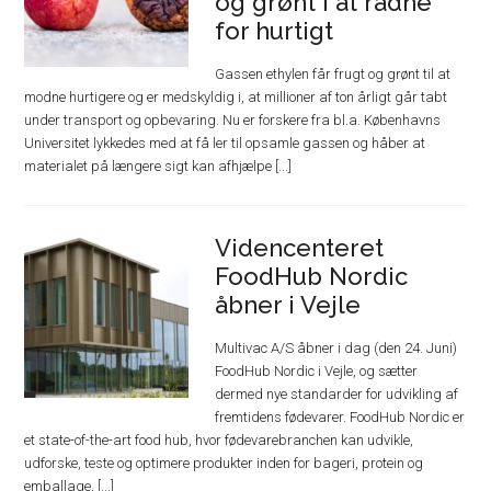
og grønt i at rådne
for hurtigt
Gassen ethylen får frugt og grønt til at
modne hurtigere og er medskyldig i, at millioner af ton årligt går tabt
under transport og opbevaring. Nu er forskere fra bl.a. Københavns
Universitet lykkedes med at få ler til opsamle gassen og håber at
materialet på længere sigt kan afhjælpe [...]
Videncenteret
FoodHub Nordic
åbner i Vejle
Multivac A/S åbner i dag (den 24. Juni)
FoodHub Nordic i Vejle, og sætter
dermed nye standarder for udvikling af
fremtidens fødevarer. FoodHub Nordic er
et state-of-the-art food hub, hvor fødevarebranchen kan udvikle,
udforske, teste og optimere produkter inden for bageri, protein og
emballage, [...]