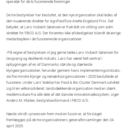
operatør for de to fusionerede foreninger.
De tre bestyrelser har besluttet, at den nye organisation skal ledes af
den nuværende direktør for AgriFoodTure Anette Engelund Friis. Det
betyder, at Lars Visbech Sørensen er fratrådt sin stilling som adm.
direktør for FBCD A/S. Der forventes ikke afskedigelser blandt de øvrige
medarbejdere i de fusionerende organisationer.
-På vegne af bestyrelsen vil jeg gerne takke Lars Visbech Sørensen for
langvarig og dedikeret indsats. Lars har været helt central i
opbygningen af en af Danmarks største og stærkeste
klyngeorganisationer, herunder gennem hans implementeringsindsats,
da fire mindre klynge- og netværksorganisationer i 2020 besluttede at
fusionere. Under Lars’ ledelse har Food & Bio Cluster Denmark udviklet
sig til en velkonsolideret, landsdækkende organisation med en stærk
medlemsskare fra alle dele af det danske innovationsøkosystem, siger
Anders M. Klöcker, bestyrelsesformand i FBCD A/S.
Næste skridt i processen frem mod en fusion er, at forslaget
fremlægges på de tre organisationers generalforsamlinger den 24.
april 2025.