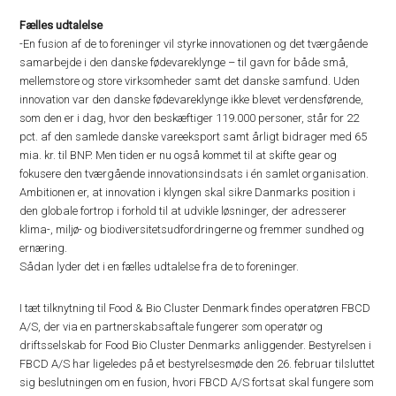
Fælles udtalelse
-En fusion af de to foreninger vil styrke innovationen og det tværgående
samarbejde i den danske fødevareklynge – til gavn for både små,
mellemstore og store virksomheder samt det danske samfund. Uden
innovation var den danske fødevareklynge ikke blevet verdensførende,
som den er i dag, hvor den beskæftiger 119.000 personer, står for 22
pct. af den samlede danske vareeksport samt årligt bidrager med 65
mia. kr. til BNP. Men tiden er nu også kommet til at skifte gear og
fokusere den tværgående innovationsindsats i én samlet organisation.
Ambitionen er, at innovation i klyngen skal sikre Danmarks position i
den globale fortrop i forhold til at udvikle løsninger, der adresserer
klima-, miljø- og biodiversitetsudfordringerne og fremmer sundhed og
ernæring.
Sådan lyder det i en fælles udtalelse fra de to foreninger.
I tæt tilknytning til Food & Bio Cluster Denmark findes operatøren FBCD
A/S, der via en partnerskabsaftale fungerer som operatør og
driftsselskab for Food Bio Cluster Denmarks anliggender. Bestyrelsen i
FBCD A/S har ligeledes på et bestyrelsesmøde den 26. februar tilsluttet
sig beslutningen om en fusion, hvori FBCD A/S fortsat skal fungere som