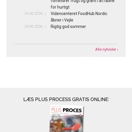
forhindrer frugt og grønt i at rådne
for hurtigt
24.06.2026
Videncenteret FoodHub Nordic
åbner i Vejle
24.06.2026
Rigtig god sommer
Alle nyheder ›
LÆS PLUS PROCESS GRATIS ONLINE: