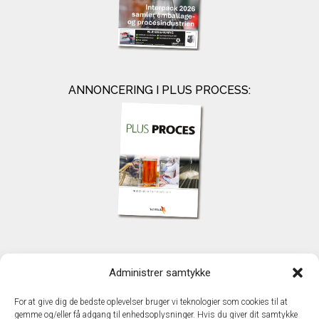
ANNONCERING I PLUS PROCESS:
KONTAKT
Administrer samtykke
TechMedia A/S
Naverland 35
For at give dig de bedste oplevelser bruger vi teknologier som cookies til at
DK – 2600 Glostrup
gemme og/eller få adgang til enhedsoplysninger. Hvis du giver dit samtykke