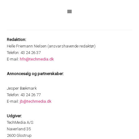
Redaktion:
Helle Friemann Nielsen (ansvarshavende redaktør)
Telefon: 43 24 26 37
E-mail:
hfn@techmedia.dk
Annoncesalg og partnerskaber:
Jesper Bækmark
Telefon: 43 24 26 77
E-mail:
jb@techmedia.dk
Udgiver:
TechMedia A/S
Naverland 35
2600 Glostrup