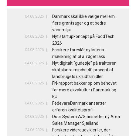
04.08.2026
Danmark skal ikke vælge mellem
flere grøntsager og et bedre
vandmiljø
04.08.2026
Nyt startupkoncept på FoodTech
2026
04.08.2026
Forskere foreslår ny listeria-
mærkning af bl.a. røget laks
04.08.2026
Nyt digitalt “gudeøje” på traktoren
skal skære mindst 40 procent af
landbrugets ukrudtsmidler
04.08.2026
FN-rapport bakker op om behovet
for mere akvakultur i Danmark og
EU
04.08.2026
FødevareDanmark ansætter
erfaren kvalitetsprofil
04.08.2026
Door System A/S ansætter ny Area
Sales Manager Sjælland
24.06.2026
Forskere videreudvikler ler, der