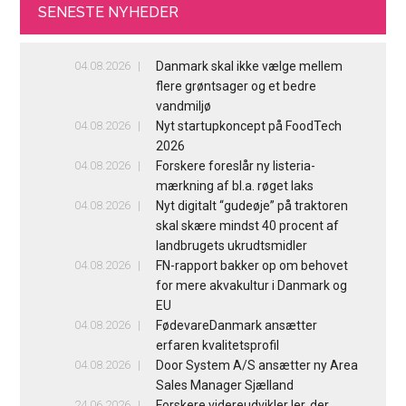
SENESTE NYHEDER
04.08.2026
Danmark skal ikke vælge mellem
flere grøntsager og et bedre
vandmiljø
04.08.2026
Nyt startupkoncept på FoodTech
2026
04.08.2026
Forskere foreslår ny listeria-
mærkning af bl.a. røget laks
04.08.2026
Nyt digitalt “gudeøje” på traktoren
skal skære mindst 40 procent af
landbrugets ukrudtsmidler
04.08.2026
FN-rapport bakker op om behovet
for mere akvakultur i Danmark og
EU
04.08.2026
FødevareDanmark ansætter
erfaren kvalitetsprofil
04.08.2026
Door System A/S ansætter ny Area
Sales Manager Sjælland
24.06.2026
Forskere videreudvikler ler, der