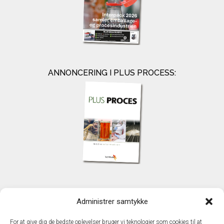
ANNONCERING I PLUS PROCESS:
KONTAKT
Administrer samtykke
TechMedia A/S
Naverland 35
For at give dig de bedste oplevelser bruger vi teknologier som cookies til at