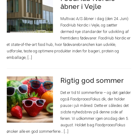
åbner i Vejle
Multivac A/S åbner i dag (den 24. Juni)
FoodHub Nordic i Vejle, og sætter
dermed nye standarder for udvikling af
fremtidens fødevarer. FoodHub Nordic er
et state-of-the-art food hub, hvor fødevarebranchen kan udvikle,
udforske, teste og optimere produkter inden for bageri, protein og
emballage, [...]
Rigtig god sommer
Det er tid til sommerferie – og det gælder
også FoodprocesFokus.dk, der holder
pause i juli måned. Dette er således det
sidste nyhedsbrev på denne side af
ferien. Vi udkommer igen onsdag den 5.
august. Holdet bag FoodprocesFokus
ønsker alle en god sommerferie… [...]