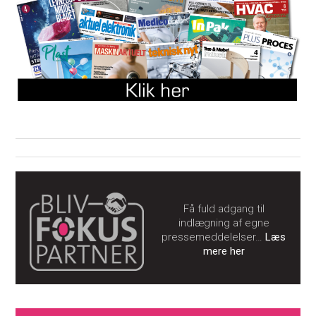
Få fuld adgang til
indlægning af egne
pressemeddelelser…
Læs
mere her