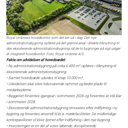
Royal Unibrews hovedkontor som det ser ud i dag. Den nye
administrationsbygning opføres på det grønne areal i direkte tilknytning til
den eksisterende administrationsbygning, så de to bygninger på sigt udgør
ét integreret hovedkontor. Foto: Royal Unibrew A/S.
Fakta om udvidelsen af hovedsædet
•
Ny administrationsbygning på cirka 6.400 m² opføres i tilknytning til
eksisterende administrationsbygning.
• Samlet hovedsæde udvides til knap 10.000 m².
• Udvidelsen skal sikre tidssvarende rammer og bedre plads til
medarbejderne.
• Byggeriet forventes igangsat i sommeren 2026 og forventes at stå klar
i sommeren 2028.
• Eksisterende administrationsbygning renoveres efter indflytning i ny
bygning og forventes anvendt til bl.a. mødefaciliteter. De midlertidige
kontorpavilloner vil blive fjernet efter indflytning i den nye bygning.
• Investeringen er en del af vores løbende, disciplinerede