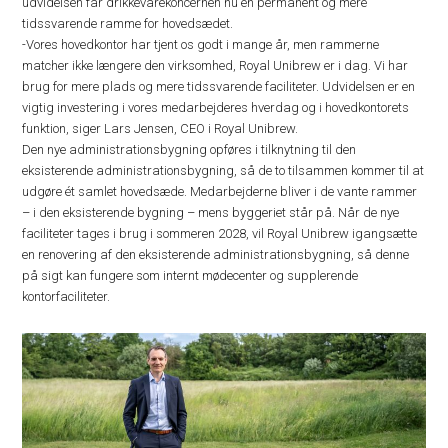
udvidelsen får drikkevarekoncernen nu en permanent og mere
tidssvarende ramme for hovedsædet.
-Vores hovedkontor har tjent os godt i mange år, men rammerne
matcher ikke længere den virksomhed, Royal Unibrew er i dag. Vi har
brug for mere plads og mere tidssvarende faciliteter. Udvidelsen er en
vigtig investering i vores medarbejderes hverdag og i hovedkontorets
funktion, siger Lars Jensen, CEO i Royal Unibrew.
Den nye administrationsbygning opføres i tilknytning til den
eksisterende administrationsbygning, så de to tilsammen kommer til at
udgøre ét samlet hovedsæde. Medarbejderne bliver i de vante rammer
– i den eksisterende bygning – mens byggeriet står på. Når de nye
faciliteter tages i brug i sommeren 2028, vil Royal Unibrew igangsætte
en renovering af den eksisterende administrationsbygning, så denne
på sigt kan fungere som internt mødecenter og supplerende
kontorfaciliteter.