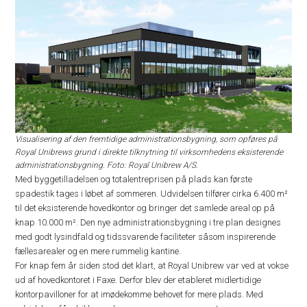
Visualisering af den fremtidige administrationsbygning, som opføres på
Royal Unibrews grund i direkte tilknytning til virksomhedens eksisterende
administrationsbygning. Foto: Royal Unibrew A/S.
Med byggetilladelsen og totalentreprisen på plads kan første
spadestik tages i løbet af sommeren. Udvidelsen tilfører cirka 6.400 m²
til det eksisterende hovedkontor og bringer det samlede areal op på
knap 10.000 m². Den nye administrationsbygning i tre plan designes
med godt lysindfald og tidssvarende faciliteter såsom inspirerende
fællesarealer og en mere rummelig kantine.
For knap fem år siden stod det klart, at Royal Unibrew var ved at vokse
ud af hovedkontoret i Faxe. Derfor blev der etableret midlertidige
kontorpavilloner for at imødekomme behovet for mere plads. Med