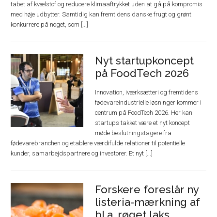
tabet af kvælstof og reducere klimaaftrykket uden at gå på kompromis
med høje udbytter. Samtidig kan fremtidens danske frugt og grønt
konkurrere på noget, som [...]
Nyt startupkoncept
på FoodTech 2026
Innovation, iværksætteri og fremtidens
fødevareindustrielle løsninger kommer i
centrum på FoodTech 2026. Her kan
startups takket være et nyt koncept
møde beslutningstagere fra
fødevarebranchen og etablere værdifulde relationer til potentielle
kunder, samarbejdspartnere og investorer. Et nyt [...]
Forskere foreslår ny
listeria-mærkning af
bl.a. røget laks