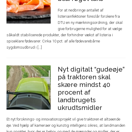
For at nedbringe antallet af
listeriainfektioner foreslår forskere fra
DTU en ny mærkningsordning, der skal
give forbrugerne mulighed for at vælge
såkaldt stabiliserede produkter, der forhindrer vækst af listeria i
spiseklare fødevarer. Cirka 10 pct. af alle fødevarebårne
sygdomsudbrud i [...]
Nyt digitalt “gudeøje”
på traktoren skal
skære mindst 40
procent af
landbrugets
ukrudtsmidler
Et nyt forsknings- og innovationsprojekt vil give traktoren et altseende
øje. Ved hjælp af kameraer og kunstig intelligens sikres, at landmanden
kun sprøjter, hvor der er behov, og med de mængder og midler, der er