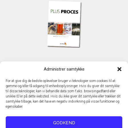
KONTAKT
Administrer samtykke
TechMedia A/S
Naverland 35
For at give dig de bedste oplevelser bruger vi teknologier som cookies til at
DK – 2600 Glostrup
gemme og/eller få adgang til enhedsoplysninger. Hvis du giver dit samtykke
www.techmedia.dk
til disse teknologier, kan vi behandle data som f.eks. browsingadfærd eller
Telefon: +45 43 24 26 28
unikke ID'er på dette websted. Hvis du ikke giver dit samtykke eller trækker dit
samtykke tilbage, kan det have en negativ indvirkning på visse funktioner og
E-mail:
info@techmedia.dk
egenskaber.
Privatlivspolitik
Cookiepolitik
GODKEND