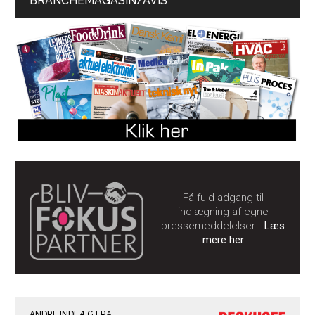
BRANCHEMAGASIN/AVIS
Få fuld adgang til
indlægning af egne
pressemeddelelser…
Læs
mere her
ANDRE INDLÆG FRA