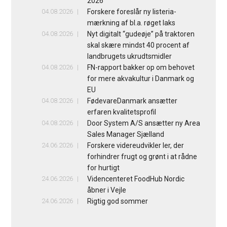
2026
04.08.2026
Forskere foreslår ny listeria-
mærkning af bl.a. røget laks
04.08.2026
Nyt digitalt “gudeøje” på traktoren
skal skære mindst 40 procent af
landbrugets ukrudtsmidler
04.08.2026
FN-rapport bakker op om behovet
for mere akvakultur i Danmark og
EU
04.08.2026
FødevareDanmark ansætter
erfaren kvalitetsprofil
04.08.2026
Door System A/S ansætter ny Area
Sales Manager Sjælland
24.06.2026
Forskere videreudvikler ler, der
forhindrer frugt og grønt i at rådne
for hurtigt
24.06.2026
Videncenteret FoodHub Nordic
åbner i Vejle
24.06.2026
Rigtig god sommer