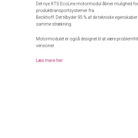
Det nye XTS EcoLine motormodul åbner mulighed for 
produkttransportsystemer fra
Beckhoff. Det tilbyder 95 % af de tekniske egenskaber
samme strækning.
Motormodulet er også designet til at være problemfr
versioner.
Læs mere her