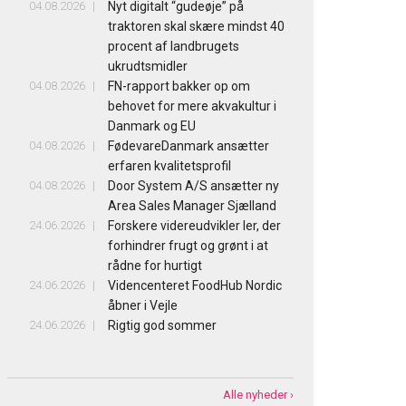
04.08.2026
Nyt digitalt “gudeøje” på
traktoren skal skære mindst 40
procent af landbrugets
ukrudtsmidler
04.08.2026
FN-rapport bakker op om
behovet for mere akvakultur i
Danmark og EU
04.08.2026
FødevareDanmark ansætter
erfaren kvalitetsprofil
04.08.2026
Door System A/S ansætter ny
Area Sales Manager Sjælland
24.06.2026
Forskere videreudvikler ler, der
forhindrer frugt og grønt i at
rådne for hurtigt
24.06.2026
Videncenteret FoodHub Nordic
åbner i Vejle
24.06.2026
Rigtig god sommer
Alle nyheder ›