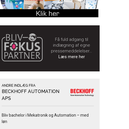
Få fuld adgang til
indlægning af egne
pressemeddelelser…
Læs mere her
ANDRE INDLÆG FRA
BECKHOFF AUTOMATION
APS
Bliv bachelor i Mekatronik og Automation – med
løn