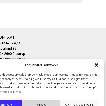
ONTAKT
echMedia A/S
verland 35
 – 2600 Glostrup
ww.techmedia.dk
lefon: +45 43 24 26 28
Administrer samtykke
mail:
info@techmedia.dk
ivatlivspolitik
ig de bedste oplevelser bruger vi teknologier som cookies til at gemme og/eller få
hedsoplysninger. Hvis du giver dit samtykke til disse teknologier, kan vi
okiepolitik
a som f.eks. browsingadfærd eller unikke ID'er på dette websted. Hvis du ikke
tykke eller trækker dit samtykke tilbage, kan det have en negativ indvirkning på
oner og egenskaber.
DKEND
AFVIS
VÆLG FRA LISTE