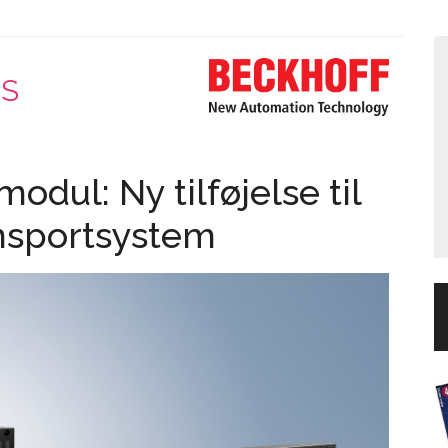
pS
dul: Ny tilføjelse til
ansportsystem