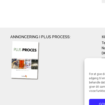
ANNONCERING I PLUS PROCESS:
K
T
Na
DK
w
Te
E-
Pr
For at give d
adgang til en
Co
behandle dat
giver dit sam
visse funkti
GO