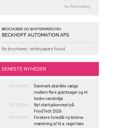
Vis flere indlæg …
BROCHURER OG WHITEPAPERS FRA
BECKHOFF AUTOMATION APS
No brochures / white papers found.
SENESTE NYHEDER
04.08.2026
Danmark skal ikke vælge
mellem flere grøntsager og et
bedre vandmiljø
04.08.2026
Nyt startupkoncept på
FoodTech 2026
04.08.2026
Forskere foreslår ny listeria-
mærkning af bl.a. røget laks