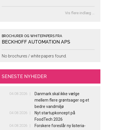
Vis flere indlæg …
BROCHURER OG WHITEPAPERS FRA
BECKHOFF AUTOMATION APS
No brochures / white papers found.
SENESTE NYHEDER
04.08.2026
Danmark skal ikke vælge
mellem flere grøntsager og et
bedre vandmiljø
04.08.2026
Nyt startupkoncept på
FoodTech 2026
04.08.2026
Forskere foreslår ny listeria-