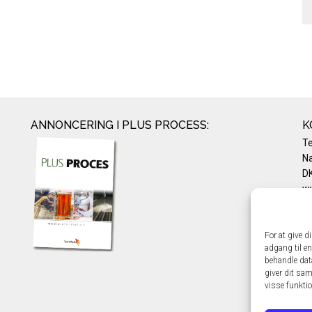
ANNONCERING I PLUS PROCESS:
K
T
Na
DK
w
Te
E-
Pr
For at give d
adgang til en
Co
behandle dat
giver dit sam
visse funkti