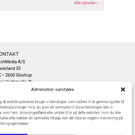
Alle nyheder ›
ONTAKT
echMedia A/S
verland 35
 – 2600 Glostrup
ww.techmedia.dk
lefon: +45 43 24 26 28
Administrer samtykke
mail:
info@techmedia.dk
ivatlivspolitik
ig de bedste oplevelser bruger vi teknologier som cookies til at gemme og/eller få
hedsoplysninger. Hvis du giver dit samtykke til disse teknologier, kan vi
okiepolitik
a som f.eks. browsingadfærd eller unikke ID'er på dette websted. Hvis du ikke
tykke eller trækker dit samtykke tilbage, kan det have en negativ indvirkning på
oner og egenskaber.