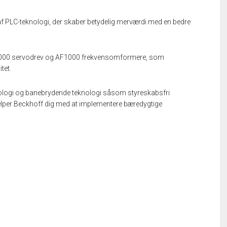
af PLC-teknologi, der skaber betydelig merværdi med en bedre
X1000 servodrev og AF1000 frekvensomformere, som
tet.
ologi og banebrydende teknologi såsom styreskabsfri
jælper Beckhoff dig med at implementere bæredygtige