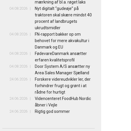
mærkning af bl.a. røget laks
04.08.2026
Nyt digitalt “gudeøje” på
traktoren skal skære mindst 40
procent af landbrugets
ukrudtsmidler
04.08.2026
FN-rapport bakker op om
behovet for mere akvakultur i
Danmark og EU
04.08.2026
FødevareDanmark ansætter
erfaren kvalitetsprofil
04.08.2026
Door System A/S ansætter ny
Area Sales Manager Sjælland
24.06.2026
Forskere videreudvikler ler, der
forhindrer frugt og grønt i at
rådne for hurtigt
24.06.2026
Videncenteret FoodHub Nordic
åbner i Vejle
24.06.2026
Rigtig god sommer