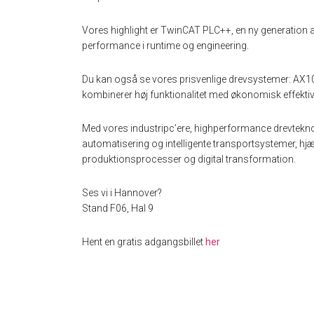
Vores highlight er TwinCAT PLC++, en ny generation 
performance i runtime og engineering.
Du kan også se vores prisvenlige drevsystemer: A
kombinerer høj funktionalitet med økonomisk effektivi
Med vores industripc’ere, highperformance drevtekn
automatisering og intelligente transportsystemer, h
produktionsprocesser og digital transformation.
Ses vi i Hannover?
Stand F06, Hal 9
Hent en gratis adgangsbillet
her