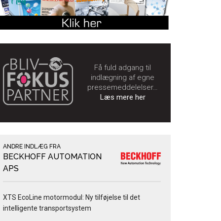
Få fuld adgang til
indlægning af egne
pressemeddelelser…
Læs mere her
ANDRE INDLÆG FRA
BECKHOFF AUTOMATION
APS
XTS EcoLine motormodul: Ny tilføjelse til det
intelligente transportsystem