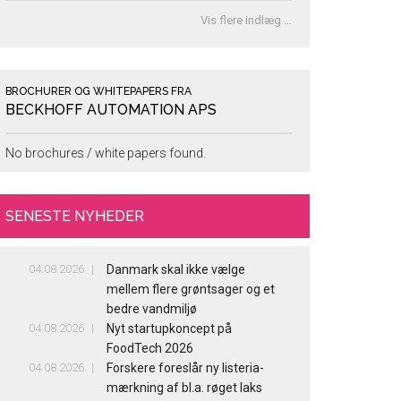
Vis flere indlæg …
BROCHURER OG WHITEPAPERS FRA
BECKHOFF AUTOMATION APS
No brochures / white papers found.
SENESTE NYHEDER
04.08.2026
Danmark skal ikke vælge
mellem flere grøntsager og et
bedre vandmiljø
04.08.2026
Nyt startupkoncept på
FoodTech 2026
04.08.2026
Forskere foreslår ny listeria-
mærkning af bl.a. røget laks