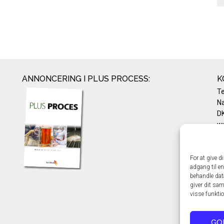
ANNONCERING I PLUS PROCESS:
K
T
Na
DK
w
Te
E-
Pr
For at give d
adgang til en
Co
behandle dat
giver dit sam
visse funkti
GO