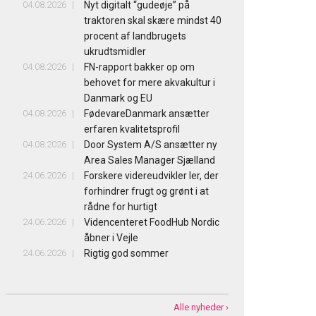
04.08.2026
Nyt digitalt “gudeøje” på
traktoren skal skære mindst 40
procent af landbrugets
ukrudtsmidler
04.08.2026
FN-rapport bakker op om
behovet for mere akvakultur i
Danmark og EU
04.08.2026
FødevareDanmark ansætter
erfaren kvalitetsprofil
04.08.2026
Door System A/S ansætter ny
Area Sales Manager Sjælland
24.06.2026
Forskere videreudvikler ler, der
forhindrer frugt og grønt i at
rådne for hurtigt
24.06.2026
Videncenteret FoodHub Nordic
åbner i Vejle
24.06.2026
Rigtig god sommer
Alle nyheder ›