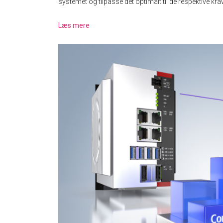
systemet og tilpasse det optimalt til de respektive krav
Læs mere