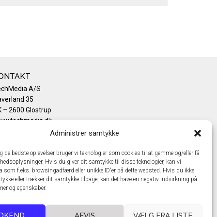
ONTAKT
echMedia A/S
verland 35
 – 2600 Glostrup
ww.techmedia.dk
lefon: +45 43 24 26 28
Administrer samtykke
mail:
info@techmedia.dk
ivatlivspolitik
ig de bedste oplevelser bruger vi teknologier som cookies til at gemme og/eller få
hedsoplysninger. Hvis du giver dit samtykke til disse teknologier, kan vi
okiepolitik
a som f.eks. browsingadfærd eller unikke ID'er på dette websted. Hvis du ikke
tykke eller trækker dit samtykke tilbage, kan det have en negativ indvirkning på
oner og egenskaber.
DKEND
AFVIS
VÆLG FRA LISTE