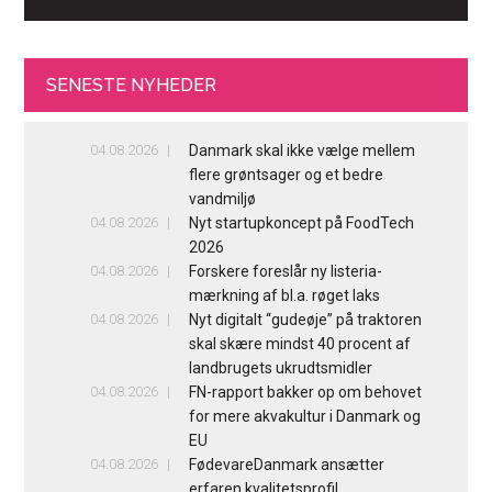
SENESTE NYHEDER
04.08.2026
Danmark skal ikke vælge mellem
flere grøntsager og et bedre
vandmiljø
04.08.2026
Nyt startupkoncept på FoodTech
2026
04.08.2026
Forskere foreslår ny listeria-
mærkning af bl.a. røget laks
04.08.2026
Nyt digitalt “gudeøje” på traktoren
skal skære mindst 40 procent af
landbrugets ukrudtsmidler
04.08.2026
FN-rapport bakker op om behovet
for mere akvakultur i Danmark og
EU
04.08.2026
FødevareDanmark ansætter
erfaren kvalitetsprofil