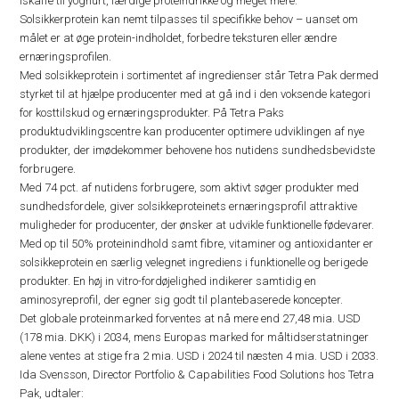
iskaffe til yoghurt, færdige proteindrikke og meget mere.
Solsikkerprotein kan nemt tilpasses til specifikke behov – uanset om
målet er at øge protein-indholdet, forbedre teksturen eller ændre
ernæringsprofilen.
Med solsikkeprotein i sortimentet af ingredienser står Tetra Pak dermed
styrket til at hjælpe producenter med at gå ind i den voksende kategori
for kosttilskud og ernæringsprodukter. På Tetra Paks
produktudviklingscentre kan producenter optimere udviklingen af nye
produkter, der imødekommer behovene hos nutidens sundhedsbevidste
forbrugere.
Med 74 pct. af nutidens forbrugere, som aktivt søger produkter med
sundhedsfordele, giver solsikkeproteinets ernæringsprofil attraktive
muligheder for producenter, der ønsker at udvikle funktionelle fødevarer.
Med op til 50% proteinindhold samt fibre, vitaminer og antioxidanter er
solsikkeprotein en særlig velegnet ingrediens i funktionelle og berigede
produkter. En høj in vitro-fordøjelighed indikerer samtidig en
aminosyreprofil, der egner sig godt til plantebaserede koncepter.
Det globale proteinmarked forventes at nå mere end 27,48 mia. USD
(178 mia. DKK) i 2034, mens Europas marked for måltidserstatninger
alene ventes at stige fra 2 mia. USD i 2024 til næsten 4 mia. USD i 2033.
Ida Svensson, Director Portfolio & Capabilities Food Solutions hos Tetra
Pak, udtaler: