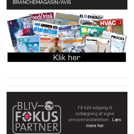
BRANCHEMAGASIN/AVIS
Få fuld adgang til
indlægning af egne
pressemeddelelser…
Læs
mere her