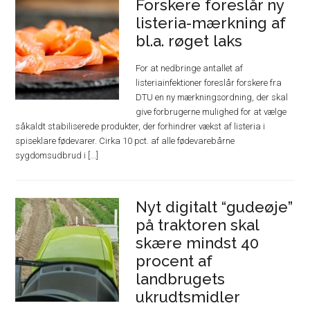
Forskere foreslår ny
listeria-mærkning af
bl.a. røget laks
For at nedbringe antallet af
listeriainfektioner foreslår forskere fra
DTU en ny mærkningsordning, der skal
give forbrugerne mulighed for at vælge
såkaldt stabiliserede produkter, der forhindrer vækst af listeria i
spiseklare fødevarer. Cirka 10 pct. af alle fødevarebårne
sygdomsudbrud i [...]
Nyt digitalt “gudeøje”
på traktoren skal
skære mindst 40
procent af
landbrugets
ukrudtsmidler