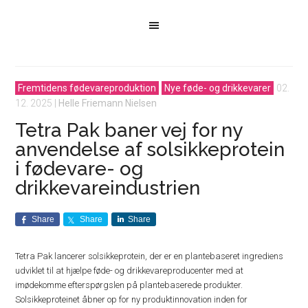
Fremtidens fødevareproduktion
Nye føde- og drikkevarer
02.
12. 2025
|
Helle Friemann Nielsen
Tetra Pak baner vej for ny
anvendelse af solsikkeprotein
i fødevare- og
drikkevareindustrien
Share
Share
Share
Tetra Pak lancerer solsikkeprotein, der er en plantebaseret ingrediens
udviklet til at hjælpe føde- og drikkevareproducenter med at
imødekomme efterspørgslen på plantebaserede produkter.
Solsikkeproteinet åbner op for ny produktinnovation inden for