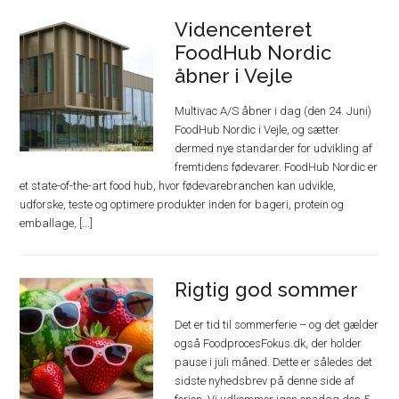
Videncenteret
FoodHub Nordic
åbner i Vejle
Multivac A/S åbner i dag (den 24. Juni)
FoodHub Nordic i Vejle, og sætter
dermed nye standarder for udvikling af
fremtidens fødevarer. FoodHub Nordic er
et state-of-the-art food hub, hvor fødevarebranchen kan udvikle,
udforske, teste og optimere produkter inden for bageri, protein og
emballage, [...]
Rigtig god sommer
Det er tid til sommerferie – og det gælder
også FoodprocesFokus.dk, der holder
pause i juli måned. Dette er således det
sidste nyhedsbrev på denne side af