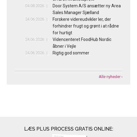
04.08.2026
Door System A/S ansætter ny Area
Sales Manager Sjælland
24.06.2026
Forskere videreudvikler ler, der
forhindrer frugt og grønt i at rådne
for hurtigt
24.06.2026
Videncenteret FoodHub Nordic
åbner i Vejle
24.06.2026
Rigtig god sommer
Alle nyheder ›
LÆS PLUS PROCESS GRATIS ONLINE: