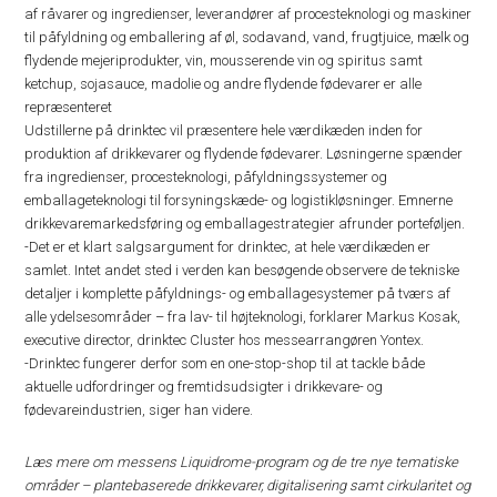
af råvarer og ingredienser, leverandører af procesteknologi og maskiner
til påfyldning og emballering af øl, sodavand, vand, frugtjuice, mælk og
flydende mejeriprodukter, vin, mousserende vin og spiritus samt
ketchup, sojasauce, madolie og andre flydende fødevarer er alle
repræsenteret
Udstillerne på drinktec vil præsentere hele værdikæden inden for
produktion af drikkevarer og flydende fødevarer. Løsningerne spænder
fra ingredienser, procesteknologi, påfyldningssystemer og
emballageteknologi til forsyningskæde- og logistikløsninger. Emnerne
drikkevaremarkedsføring og emballagestrategier afrunder porteføljen.
-Det er et klart salgsargument for drinktec, at hele værdikæden er
samlet. Intet andet sted i verden kan besøgende observere de tekniske
detaljer i komplette påfyldnings- og emballagesystemer på tværs af
alle ydelsesområder – fra lav- til højteknologi, forklarer Markus Kosak,
executive director, drinktec Cluster hos messearrangøren Yontex.
-Drinktec fungerer derfor som en one-stop-shop til at tackle både
aktuelle udfordringer og fremtidsudsigter i drikkevare- og
fødevareindustrien, siger han videre.
Læs mere om messens Liquidrome-program og de tre nye tematiske
områder – plantebaserede drikkevarer, digitalisering samt cirkularitet og