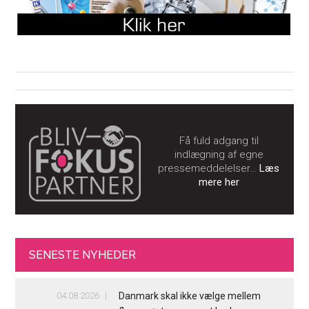
Få fuld adgang til
indlægning af egne
pressemeddelelser…
Læs
mere her
SENESTE NYHEDER
04.08.2026
Danmark skal ikke vælge mellem