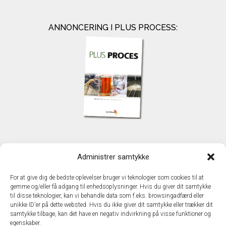
ANNONCERING I PLUS PROCESS:
KONTAKT
Administrer samtykke
TechMedia A/S
Naverland 35
For at give dig de bedste oplevelser bruger vi teknologier som cookies til at
DK – 2600 Glostrup
gemme og/eller få adgang til enhedsoplysninger. Hvis du giver dit samtykke
www.techmedia.dk
til disse teknologier, kan vi behandle data som f.eks. browsingadfærd eller
Telefon: +45 43 24 26 28
unikke ID'er på dette websted. Hvis du ikke giver dit samtykke eller trækker dit
samtykke tilbage, kan det have en negativ indvirkning på visse funktioner og
E-mail:
info@techmedia.dk
egenskaber.