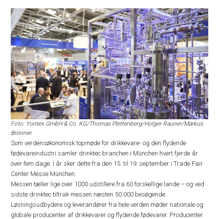
Foto: Yontex GmbH & Co. KG/Thomas Plettenberg/Holger Rauner/Markus
Brönner.
Som verdensøkonomisk topmøde for drikkevare- og den flydende
fødevareindustri samler drinktec branchen i München hvert fjerde år
over fem dage. I år sker dette fra den 15. til 19. september i Trade Fair
Center Messe München.
Messen tæller lige over 1000 udstillere fra 60 forskellige lande – og ved
sidste drinktec tiltrak messen næsten 50.000 besøgende.
Løsningsudbydere og leverandører fra hele verden møder nationale og
globale producenter af drikkevarer og flydende fødevarer. Producenter