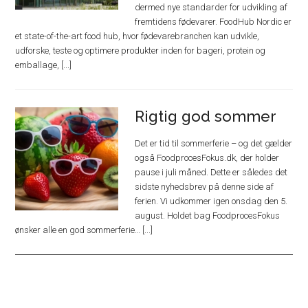
dermed nye standarder for udvikling af
fremtidens fødevarer. FoodHub Nordic er
et state-of-the-art food hub, hvor fødevarebranchen kan udvikle,
udforske, teste og optimere produkter inden for bageri, protein og
emballage, [...]
Rigtig god sommer
Det er tid til sommerferie – og det gælder
også FoodprocesFokus.dk, der holder
pause i juli måned. Dette er således det
sidste nyhedsbrev på denne side af
ferien. Vi udkommer igen onsdag den 5.
august. Holdet bag FoodprocesFokus
ønsker alle en god sommerferie… [...]