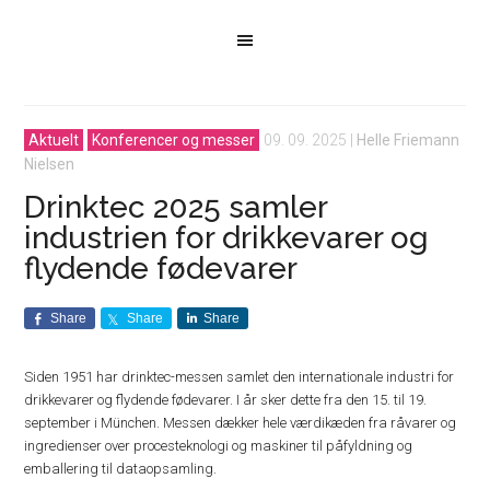
Aktuelt
Konferencer og messer
09. 09. 2025
|
Helle Friemann
Nielsen
Drinktec 2025 samler
industrien for drikkevarer og
flydende fødevarer
Share
Share
Share
Siden 1951 har drinktec-messen samlet den internationale industri for
drikkevarer og flydende fødevarer. I år sker dette fra den 15. til 19.
september i München. Messen dækker hele værdikæden fra råvarer og
ingredienser over procesteknologi og maskiner til påfyldning og
emballering til dataopsamling.