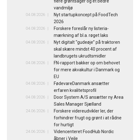
flere grøntsager og et bedre
vandmiljø
04.08.2026
Nyt startupkoncept på FoodTech
2026
04.08.2026
Forskere foreslår ny listeria-
mærkning af bl.a. røget laks
04.08.2026
Nyt digitalt “gudeøje” på traktoren
skal skære mindst 40 procent af
landbrugets ukrudtsmidler
04.08.2026
FN-rapport bakker op om behovet
for mere akvakultur i Danmark og
EU
04.08.2026
FødevareDanmark ansætter
erfaren kvalitetsprofil
04.08.2026
Door System A/S ansætter ny Area
Sales Manager Sjælland
24.06.2026
Forskere videreudvikler ler, der
forhindrer frugt og grønt i at rådne
for hurtigt
24.06.2026
Videncenteret FoodHub Nordic
åbner i Vejle