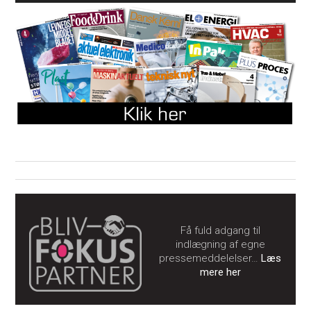
Få fuld adgang til
indlægning af egne
pressemeddelelser…
Læs
mere her