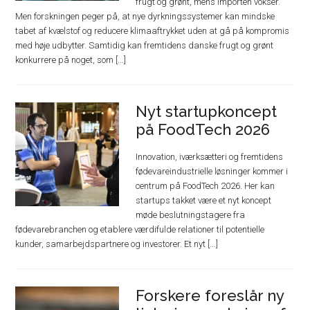
frugt og grønt, mens importen vokser.
Men forskningen peger på, at nye dyrkningssystemer kan mindske
tabet af kvælstof og reducere klimaaftrykket uden at gå på kompromis
med høje udbytter. Samtidig kan fremtidens danske frugt og grønt
konkurrere på noget, som [...]
Nyt startupkoncept
på FoodTech 2026
Innovation, iværksætteri og fremtidens
fødevareindustrielle løsninger kommer i
centrum på FoodTech 2026. Her kan
startups takket være et nyt koncept
møde beslutningstagere fra
fødevarebranchen og etablere værdifulde relationer til potentielle
kunder, samarbejdspartnere og investorer. Et nyt [...]
Forskere foreslår ny