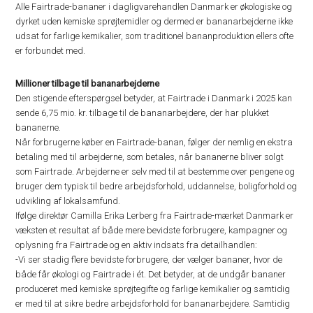
Alle Fairtrade-bananer i dagligvarehandlen Danmark er økologiske og
dyrket uden kemiske sprøjtemidler og dermed er bananarbejderne ikke
udsat for farlige kemikalier, som traditionel bananproduktion ellers ofte
er forbundet med.
Millioner tilbage til bananarbejderne
Den stigende efterspørgsel betyder, at Fairtrade i Danmark i 2025 kan
sende 6,75 mio. kr. tilbage til de bananarbejdere, der har plukket
bananerne.
Når forbrugerne køber en Fairtrade-banan, følger der nemlig en ekstra
betaling med til arbejderne, som betales, når bananerne bliver solgt
som Fairtrade. Arbejderne er selv med til at bestemme over pengene og
bruger dem typisk til bedre arbejdsforhold, uddannelse, boligforhold og
udvikling af lokalsamfund.
Ifølge direktør Camilla Erika Lerberg fra Fairtrade-mærket Danmark er
væksten et resultat af både mere bevidste forbrugere, kampagner og
oplysning fra Fairtrade og en aktiv indsats fra detailhandlen:
-Vi ser stadig flere bevidste forbrugere, der vælger bananer, hvor de
både får økologi og Fairtrade i ét. Det betyder, at de undgår bananer
produceret med kemiske sprøjtegifte og farlige kemikalier og samtidig
er med til at sikre bedre arbejdsforhold for bananarbejdere. Samtidig