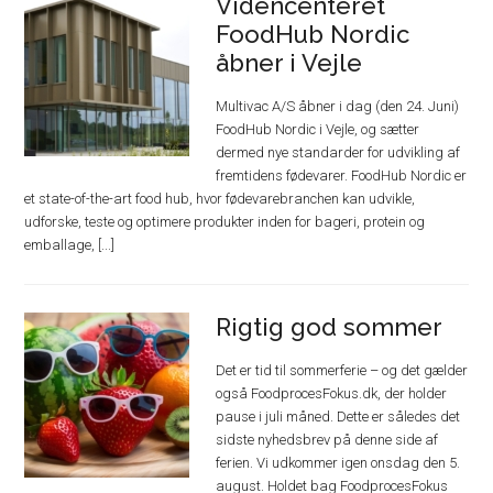
Videncenteret
FoodHub Nordic
åbner i Vejle
Multivac A/S åbner i dag (den 24. Juni)
FoodHub Nordic i Vejle, og sætter
dermed nye standarder for udvikling af
fremtidens fødevarer. FoodHub Nordic er
et state-of-the-art food hub, hvor fødevarebranchen kan udvikle,
udforske, teste og optimere produkter inden for bageri, protein og
emballage, [...]
Rigtig god sommer
Det er tid til sommerferie – og det gælder
også FoodprocesFokus.dk, der holder
pause i juli måned. Dette er således det
sidste nyhedsbrev på denne side af
ferien. Vi udkommer igen onsdag den 5.
august. Holdet bag FoodprocesFokus