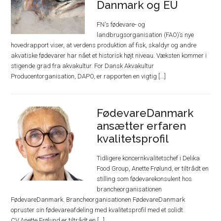
Danmark og EU
FN's fødevare- og
landbrugsorganisation (FAO)’s nye
hovedrapport viser, at verdens produktion af fisk, skaldyr og andre
akvatiske fødevarer har nået et historisk højt niveau. Væksten kommer i
stigende grad fra akvakultur. For Dansk Akvakultur
Producentorganisation, DAPO, er rapporten en vigtig [...]
FødevareDanmark
ansætter erfaren
kvalitetsprofil
Tidligere koncernkvalitetschef i Delika
Food Group, Anette Frølund, er tiltrådt en
stilling som fødevarekonsulent hos
brancheorganisationen
FødevareDanmark. Brancheorganisationen FødevareDanmark
opruster sin fødevareafdeling med kvalitetsprofil med et solidt
CV.Anette Frølund er tiltrådt en [...]