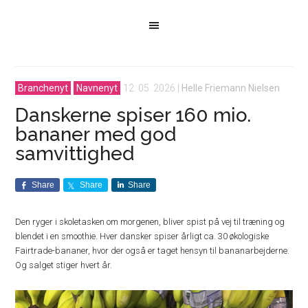
Branchenyt
Navnenyt
12. 05. 2026
|
Helle Friemann Nielsen
Danskerne spiser 160 mio.
bananer med god
samvittighed
Share
Share
Share
Den ryger i skoletasken om morgenen, bliver spist på vej til træning og
blendet i en smoothie. Hver dansker spiser årligt ca. 30 økologiske
Fairtrade-bananer, hvor der også er taget hensyn til bananarbejderne.
Og salget stiger hvert år.