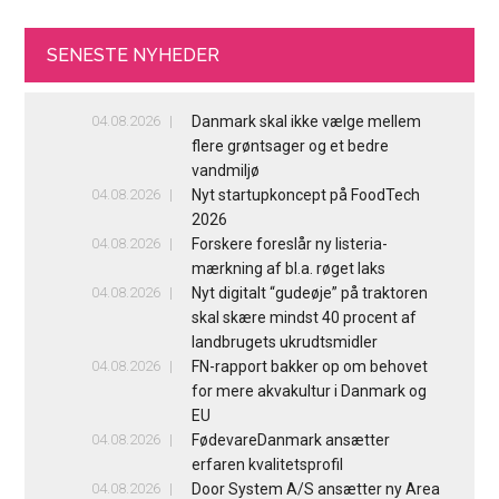
SENESTE NYHEDER
04.08.2026
Danmark skal ikke vælge mellem
flere grøntsager og et bedre
vandmiljø
04.08.2026
Nyt startupkoncept på FoodTech
2026
04.08.2026
Forskere foreslår ny listeria-
mærkning af bl.a. røget laks
04.08.2026
Nyt digitalt “gudeøje” på traktoren
skal skære mindst 40 procent af
landbrugets ukrudtsmidler
04.08.2026
FN-rapport bakker op om behovet
for mere akvakultur i Danmark og
EU
04.08.2026
FødevareDanmark ansætter
erfaren kvalitetsprofil
04.08.2026
Door System A/S ansætter ny Area