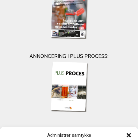
ANNONCERING I PLUS PROCESS:
KONTAKT
Administrer samtykke
TechMedia A/S