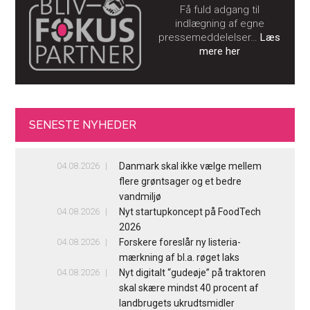
Få fuld adgang til
indlægning af egne
pressemeddelelser…
Læs
mere her
SENESTE NYHEDER
04.08.2026
Danmark skal ikke vælge mellem
flere grøntsager og et bedre
vandmiljø
04.08.2026
Nyt startupkoncept på FoodTech
2026
04.08.2026
Forskere foreslår ny listeria-
mærkning af bl.a. røget laks
04.08.2026
Nyt digitalt “gudeøje” på traktoren
skal skære mindst 40 procent af
landbrugets ukrudtsmidler