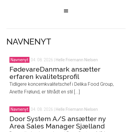
NAVNENYT
Navnenyt
04. 08. 2026
|
Helle Friemann Nielsen
FødevareDanmark ansætter
erfaren kvalitetsprofil
Tidligere koncernkvalitetschef i Delika Food Group,
Anette Frølund, er tiltrådt en stil [...]
Navnenyt
04. 08. 2026
|
Helle Friemann Nielsen
Door System A/S ansætter ny
Area Sales Manager Sjælland