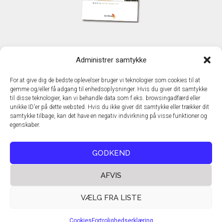
KONTAKT
Administrer samtykke
TechMedia A/S
Naverland 35
For at give dig de bedste oplevelser bruger vi teknologier som cookies til at
DK – 2600 Glostrup
gemme og/eller få adgang til enhedsoplysninger. Hvis du giver dit samtykke
www.techmedia.dk
til disse teknologier, kan vi behandle data som f.eks. browsingadfærd eller
Telefon: +45 43 24 26 28
unikke ID'er på dette websted. Hvis du ikke giver dit samtykke eller trækker dit
samtykke tilbage, kan det have en negativ indvirkning på visse funktioner og
E-mail:
info@techmedia.dk
egenskaber.
Privatlivspolitik
Cookiepolitik
GODKEND
AFVIS
VÆLG FRA LISTE
Cookies
Fortrolighedserklæring