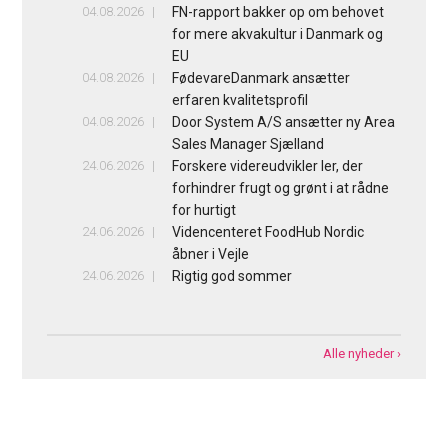
04.08.2026
FN-rapport bakker op om behovet
for mere akvakultur i Danmark og
EU
04.08.2026
FødevareDanmark ansætter
erfaren kvalitetsprofil
04.08.2026
Door System A/S ansætter ny Area
Sales Manager Sjælland
24.06.2026
Forskere videreudvikler ler, der
forhindrer frugt og grønt i at rådne
for hurtigt
24.06.2026
Videncenteret FoodHub Nordic
åbner i Vejle
24.06.2026
Rigtig god sommer
Alle nyheder ›