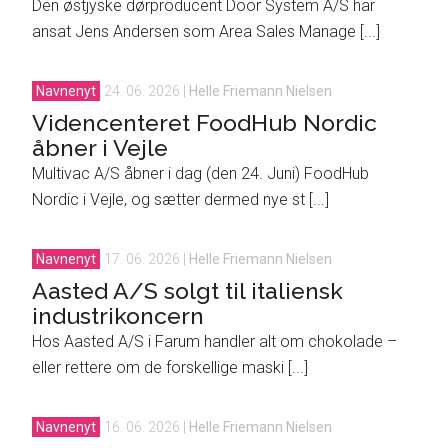
Den østjyske dørproducent Door System A/S har
ansat Jens Andersen som Area Sales Manage [...]
Navnenyt
24. 06. 2026
|
Helle Friemann Nielsen
Videncenteret FoodHub Nordic
åbner i Vejle
Multivac A/S åbner i dag (den 24. Juni) FoodHub
Nordic i Vejle, og sætter dermed nye st [...]
Navnenyt
17. 06. 2026
|
Helle Friemann Nielsen
Aasted A/S solgt til italiensk
industrikoncern
Hos Aasted A/S i Farum handler alt om chokolade –
eller rettere om de forskellige maski [...]
Navnenyt
16. 06. 2026
|
Helle Friemann Nielsen