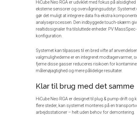
HiCube Neo RGA er udviklet med fokus på alsidighed og 
eksterne sensorer og overvågningsudstyr. Systemet un
gør det muligt at integrere data fra ekstra komponen
analyseprocessen. Den indbyggede touch-skærm giver b
realtidssignaler fra tilsluttede enheder. PV MassSpe
konfiguration.
Systemet kan tilpasses til en bred vifte af anvendelse
valgmulighederne er en integreret modtagervarmer, s
fjerne disse gasser reduceres risikoen for kontaminer
målenøjagtighed og mere pålidelige resultater.
Klar til brug med det samme
HiCube Neo RGA er designet til plug & pump-drift og ka
flere steder, kan systemet monteres på en transportvog
arbejdsstationer – helt uden behov for demontering.