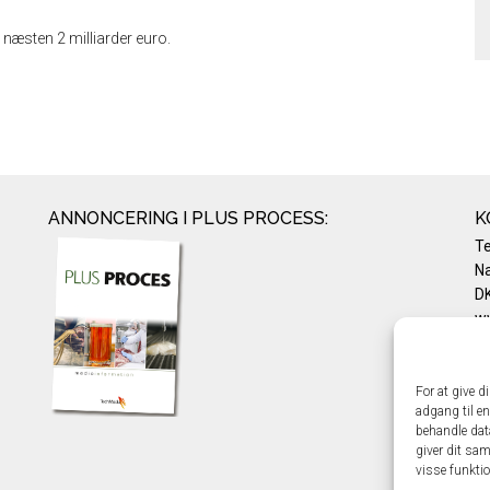
næsten 2 milliarder euro.
ANNONCERING I PLUS PROCESS:
K
T
Na
DK
w
Te
E-
Pr
For at give d
adgang til en
Co
behandle dat
giver dit sam
visse funkti