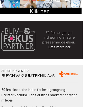
Få fuld adgang til
indlægning af egne
pressemeddelelser…
Læs mere her
ANDRE INDLÆG FRA
BUSCH VAKUUMTEKNIK A/S
60 års ekspertise inden for lækagesøgning:
Pfeiffer Vacuum+Fab Solutions markerer en vigtig
milepæl