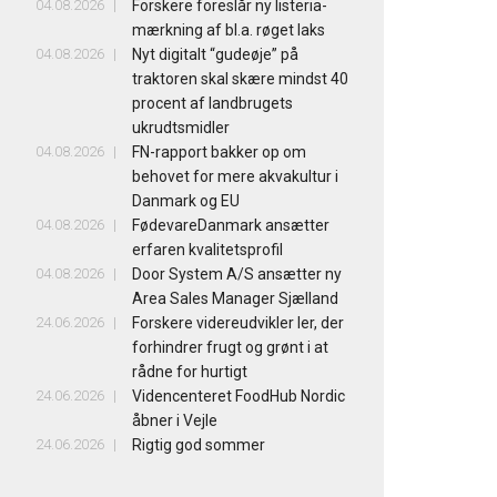
04.08.2026
Forskere foreslår ny listeria-
mærkning af bl.a. røget laks
04.08.2026
Nyt digitalt “gudeøje” på
traktoren skal skære mindst 40
procent af landbrugets
ukrudtsmidler
04.08.2026
FN-rapport bakker op om
behovet for mere akvakultur i
Danmark og EU
04.08.2026
FødevareDanmark ansætter
erfaren kvalitetsprofil
04.08.2026
Door System A/S ansætter ny
Area Sales Manager Sjælland
24.06.2026
Forskere videreudvikler ler, der
forhindrer frugt og grønt i at
rådne for hurtigt
24.06.2026
Videncenteret FoodHub Nordic
åbner i Vejle
24.06.2026
Rigtig god sommer