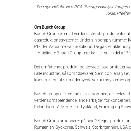
Den nye HiCube Neo RGA til restgasanalyse fungerer o
Kilde: Pfeiff
Om Busch Group
Busch Group er en af verdens største producenter
gasreduktionssystemer. Under sin paraply rummer k
Pfeiffer Vacuum+Fab Solutions. De gasreduktionssyste
– et tidligere Busch Group-mærke – er nu en del af Pfei
Det omfattende produkt- og servicetilbud omfatter løs
i alle industrier, såsom fødevarer, Semicon, analyser,
konstruktion af skræddersyede vakuumsystemer og
Busch-gruppen er en familievirksomhed, der ledes af
verdensomspændende lande arbejder for koncernen. 
trelandsområdet mellem Tyskland, Frankrig og Schw
Busch Group producerer på sine 23 egne produktionsfab
Rumænien, Sydkorea, Schweiz, Storbritannien, USA 