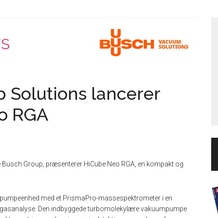
/S
 Solutions lancerer
eo RGA
le Busch Group, præsenterer HiCube Neo RGA, en kompakt og
pumpeenhed med et PrismaPro-massespektrometer i en
l restgasanalyse. Den indbyggede turbomolekylære vakuumpumpe