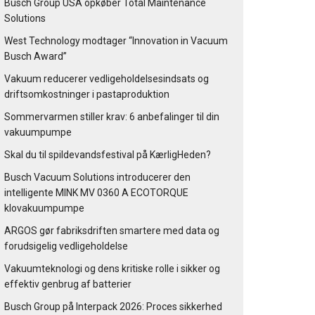
Busch Group USA opkøber Total Maintenance
Solutions
West Technology modtager “Innovation in Vacuum
Busch Award”
Vakuum reducerer vedligeholdelsesindsats og
driftsomkostninger i pastaproduktion
Sommervarmen stiller krav: 6 anbefalinger til din
vakuumpumpe
Skal du til spildevandsfestival på KærligHeden?
Busch Vacuum Solutions introducerer den
intelligente MINK MV 0360 A ECOTORQUE
klovakuumpumpe
ARGOS gør fabriksdriften smartere med data og
forudsigelig vedligeholdelse
Vakuumteknologi og dens kritiske rolle i sikker og
effektiv genbrug af batterier
Busch Group på Interpack 2026: Proces sikkerhed