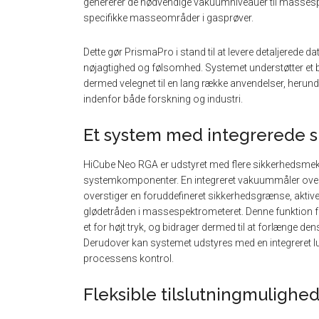
genererer de nødvendige vakuumniveauer til massesp
specifikke masseområder i gasprøver.
Dette gør PrismaPro i stand til at levere detaljerede 
nøjagtighed og følsomhed. Systemet understøtter et br
dermed velegnet til en lang række anvendelser, herun
indenfor både forskning og industri.
Et system med integrerede s
HiCube Neo RGA er udstyret med flere sikkerhedsmeka
systemkomponenter. En integreret vakuummåler overvåg
overstiger en foruddefineret sikkerhedsgrænse, aktive
glødetråden i massespektrometeret. Denne funktion f
et for højt tryk, og bidrager dermed til at forlænge de
Derudover kan systemet udstyres med en integreret lu
processens kontrol.
Fleksible tilslutningmulighe