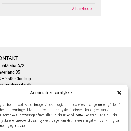
Alle nyheder ›
ONTAKT
echMedia A/S
verland 35
 – 2600 Glostrup
ww.techmedia.dk
lefon: +45 43 24 26 28
Administrer samtykke
mail:
info@techmedia.dk
ivatlivspolitik
ig de bedste oplevelser bruger vi teknologier som cookies til at gemme og/eller få
hedsoplysninger. Hvis du giver dit samtykke til disse teknologier, kan vi
okiepolitik
a som f.eks. browsingadfærd eller unikke ID'er på dette websted. Hvis du ikke
tykke eller trækker dit samtykke tilbage, kan det have en negativ indvirkning på
oner og egenskaber.