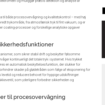
ektrometri og muliggør præcis detektion og analyse af
data til både procesovervågning og kvalitetskontrol – med høj
edt trykområde, fra atmosfærisk tryk til fint vakuum, og er
der coating-processer og forskellige analytiske opgaver
ikkerhedsfunktioner
nismer, som sikrer stabil drift og beskytter følsomme
er kontinuerligt det totale tryk i systemet. Hvis trykket
res en automatisk beskyttelsesfunktion, der slukker for
orhindrer skader på glødetråden som følge af eksponering for
ns levetid og reducere behovet for hyppige udskiftninger.
kkeventil, som yderligere forbedrer sikkerheden og
der til procesovervågning