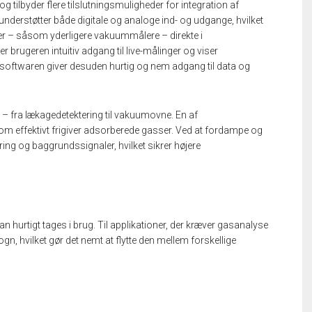
tilbyder flere tilslutningsmuligheder for integration af
derstøtter både digitale og analoge ind- og udgange, hvilket
ter – såsom yderligere vakuummålere – direkte i
rugeren intuitiv adgang til live-målinger og viser
c-softwaren giver desuden hurtig og nem adgang til data og
r – fra lækagedetektering til vakuumovne. En af
om effektivt frigiver adsorberede gasser. Ved at fordampe og
ing og baggrundssignaler, hvilket sikrer højere
n hurtigt tages i brug. Til applikationer, der kræver gasanalyse
n, hvilket gør det nemt at flytte den mellem forskellige