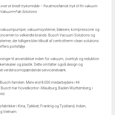
ver et bredt trykområde – fra atmosfærisk tryk til fin vakuum.
er Vakuum+Fab Solutions
 af vakuumpumper, vakuumsystemer, blæsere, kompressorer og
oncernen to velkendte brands: Busch Vacuum Solutions og
mer, der tidligere blev tilbudt af centrotherm clean solutions
ffers portefølje.
ninger til anvendelser inden for vakuum, overtryk og reduktion
 kemikalier og plastik. Dette omfatter også design og
 et verdensomspændende servicenetværk.
 Busch-familien. Mere end 8.000 medarbejdere i 44
Busch har hovedkontor i Maulburg, Baden-Württemberg, i
eiz.
rikker i Kina, Tjekkiet, Frankrig og Tyskland, Indien,
og Vietnam.