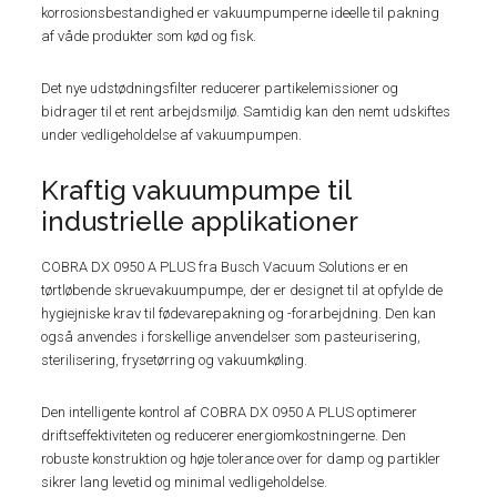
korrosionsbestandighed er vakuumpumperne ideelle til pakning
af våde produkter som kød og fisk.
Det nye udstødningsfilter reducerer partikelemissioner og
bidrager til et rent arbejdsmiljø. Samtidig kan den nemt udskiftes
under vedligeholdelse af vakuumpumpen.
Kraftig vakuumpumpe til
industrielle applikationer
COBRA DX 0950 A PLUS fra Busch Vacuum Solutions er en
tørtløbende skruevakuumpumpe, der er designet til at opfylde de
hygiejniske krav til fødevarepakning og -forarbejdning. Den kan
også anvendes i forskellige anvendelser som pasteurisering,
sterilisering, frysetørring og vakuumkøling.
Den intelligente kontrol af COBRA DX 0950 A PLUS optimerer
driftseffektiviteten og reducerer energiomkostningerne. Den
robuste konstruktion og høje tolerance over for damp og partikler
sikrer lang levetid og minimal vedligeholdelse.