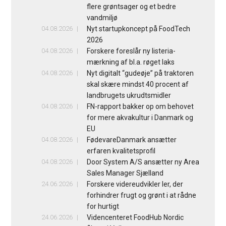
flere grøntsager og et bedre
vandmiljø
04.08.2026
Nyt startupkoncept på FoodTech
2026
04.08.2026
Forskere foreslår ny listeria-
mærkning af bl.a. røget laks
04.08.2026
Nyt digitalt “gudeøje” på traktoren
skal skære mindst 40 procent af
landbrugets ukrudtsmidler
04.08.2026
FN-rapport bakker op om behovet
for mere akvakultur i Danmark og
EU
04.08.2026
FødevareDanmark ansætter
erfaren kvalitetsprofil
04.08.2026
Door System A/S ansætter ny Area
Sales Manager Sjælland
24.06.2026
Forskere videreudvikler ler, der
forhindrer frugt og grønt i at rådne
for hurtigt
24.06.2026
Videncenteret FoodHub Nordic