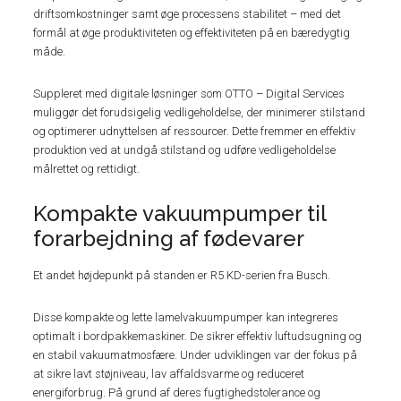
driftsomkostninger samt øge processens stabilitet – med det
formål at øge produktiviteten og effektiviteten på en bæredygtig
måde.
Suppleret med digitale løsninger som OTTO – Digital Services
muliggør det forudsigelig vedligeholdelse, der minimerer stilstand
og optimerer udnyttelsen af ressourcer. Dette fremmer en effektiv
produktion ved at undgå stilstand og udføre vedligeholdelse
målrettet og rettidigt.
Kompakte vakuumpumper til
forarbejdning af fødevarer
Et andet højdepunkt på standen er R5 KD-serien fra Busch.
Disse kompakte og lette lamelvakuumpumper kan integreres
optimalt i bordpakkemaskiner. De sikrer effektiv luftudsugning og
en stabil vakuumatmosfære. Under udviklingen var der fokus på
at sikre lavt støjniveau, lav affaldsvarme og reduceret
energiforbrug. På grund af deres fugtighedstolerance og