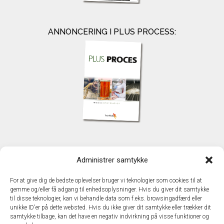
ANNONCERING I PLUS PROCESS:
KONTAKT
Administrer samtykke
TechMedia A/S
Naverland 35
For at give dig de bedste oplevelser bruger vi teknologier som cookies til at
DK – 2600 Glostrup
gemme og/eller få adgang til enhedsoplysninger. Hvis du giver dit samtykke
www.techmedia.dk
til disse teknologier, kan vi behandle data som f.eks. browsingadfærd eller
Telefon: +45 43 24 26 28
unikke ID'er på dette websted. Hvis du ikke giver dit samtykke eller trækker dit
samtykke tilbage, kan det have en negativ indvirkning på visse funktioner og
E-mail:
info@techmedia.dk