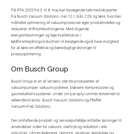
På IFFA 2025 fra 3. til 8. maj kan besøgende tale med eksperter
fra Busch Vacuum Solutions i hal 12,1, bås C29, og lære, hvordan
målrettet optimering af vakuumprocesser øger produktiviteten og
reducerer driftsomkostningerne. Med stigende
energiomkostninger og høje kvalitetskrav i
kødforarbejdningsindustrien vil besøgende også have mulighed
for at lære om effektive og bæredygtige løsninger til
procesoptimering.
Om Busch Group
Busch Group er en af verdens største producenter af
vakuumpumper, vakuumsystemer, blæsere, kompressorer og
gasreduktionssystemer. Under sin paraply rummer koncernen to
velkendte brands: Busch Vacuum Solutions og Pfeiffer
Vacuum+Fab Solutions.
Den omfattende produkt- og serviceportefølje omfatter løsninger til
anvendelser inden for vakuum, overtryk og reduktion i alle
industrier, såsom fødevarer, Semicon, analyser, kemikalier og