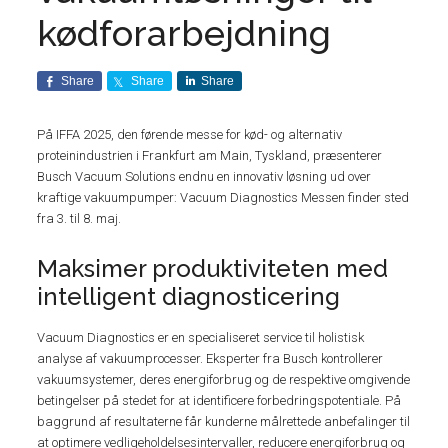
kødforarbejdning
Share
Share
Share
På IFFA 2025, den førende messe for kød- og alternativ
proteinindustrien i Frankfurt am Main, Tyskland, præsenterer
Busch Vacuum Solutions endnu en innovativ løsning ud over
kraftige vakuumpumper: Vacuum Diagnostics Messen finder sted
fra 3. til 8. maj.
Maksimer produktiviteten med
intelligent diagnosticering
Vacuum Diagnostics er en specialiseret service til holistisk
analyse af vakuumprocesser. Eksperter fra Busch kontrollerer
vakuumsystemer, deres energiforbrug og de respektive omgivende
betingelser på stedet for at identificere forbedringspotentiale. På
baggrund af resultaterne får kunderne målrettede anbefalinger til
at optimere vedligeholdelsesintervaller, reducere energiforbrug og